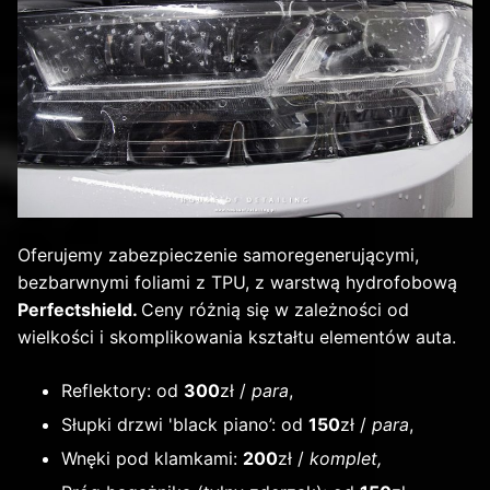
Oferujemy zabezpieczenie samoregenerującymi,
bezbarwnymi foliami z TPU, z warstwą hydrofobową
Perfectshield.
Ceny różnią się w zależności od
wielkości i skomplikowania kształtu elementów auta.
Reflektory: od
300
zł /
para
,
Słupki drzwi 'black piano’: od
150
zł /
para
,
Wnęki pod klamkami:
200
zł /
komplet,