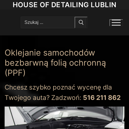
Przejdź
HOUSE OF DETAILING LUBLIN
do
treści
Szukaj:
Oklejanie samochodów
bezbarwną folią ochronną
(PPF)
Chcesz szybko poznać wycenę dla
Twojego auta? Zadzwoń:
516 211 862