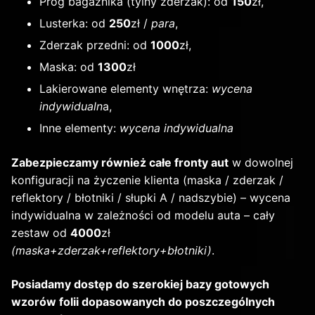
Próg bagażnika (tylny zderzak): od
150
zł,
Lusterka: od
250
zł /
para
,
Zderzak przedni: od
1000
zł,
Maska: od
1300
zł
Lakierowane elementy wnętrza:
wycena
indywidualn
a,
Inne elementy:
wycena indywidualna
Zabezpieczamy również całe fronty aut
w dowolnej
konfiguracji na życzenie klienta (maska / zderzak /
reflektory / błotniki / słupki A / nadszybie) – wycena
indywidualna w zależności od modelu auta – cały
zestaw od
4000
zł
(maska+zderzak+reflektory+błotniki)
.
Posiadamy dostęp do szerokiej bazy gotowych
wzorów folii dopasowanych do poszczególnych